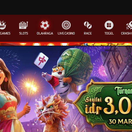
 GAMES
SLOTS
OLAHRAGA
LIVE CASINO
RACE
TOGEL
CRASH