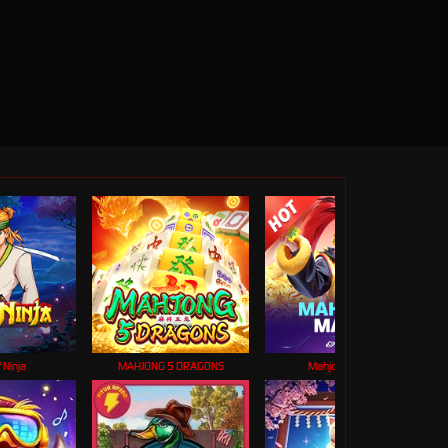
 Ninja
MAHJONG 5 DRAGONS
Mahjong Magic