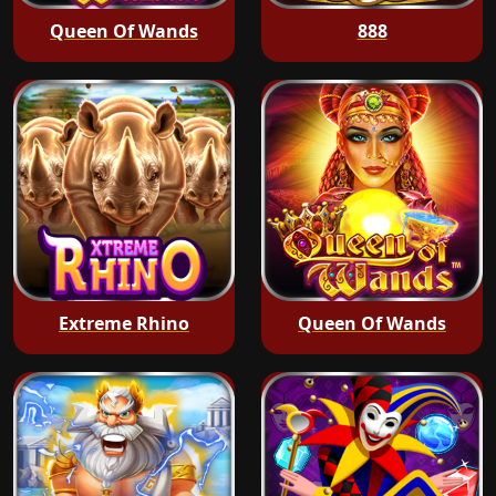
Queen Of Wands
888
Extreme Rhino
Queen Of Wands