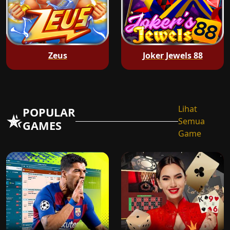
Zeus
Joker Jewels 88
Lihat
POPULAR
Semua
GAMES
Game