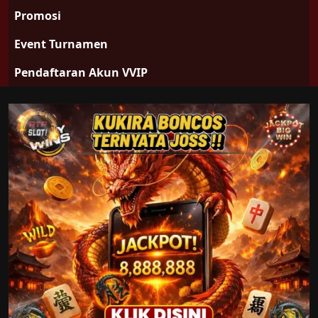
Promosi
Event Turnamen
Pendaftaran Akun VVIP