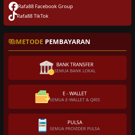
Rafa88 Facebook Group
Rafa88 TikTok
METODE
PEMBAYARAN
BANK TRANSFER
SEMUA BANK LOKAL
E - WALLET
SEMUA E-WALLET & QRIS
PULSA
SEMUA PROVIDER PULSA