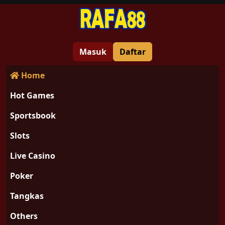
Masuk
Daftar
Home
Hot Games
Sportsbook
Slots
Live Casino
Poker
Tangkas
Others