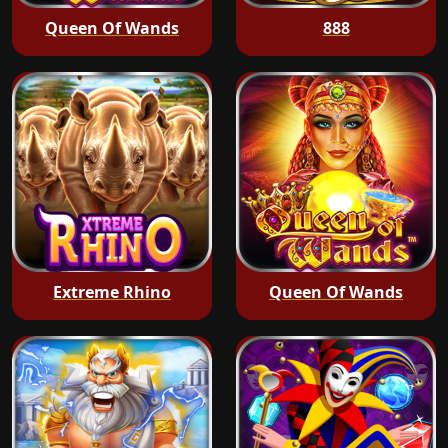
Queen Of Wands
888
Extreme Rhino
Queen Of Wands