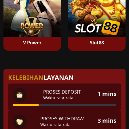
V Power
Slot88
KELEBIHAN
LAYANAN
PROSES DEPOSIT
1 mins
Waktu rata-rata
PROSES WITHDRAW
3 mins
Waktu rata-rata