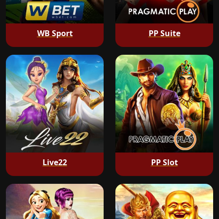
WB Sport
PP Suite
Live22
PP Slot