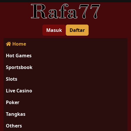
Masuk
Daftar
Home
Hot Games
Sportsbook
Slots
Live Casino
Poker
Tangkas
Others